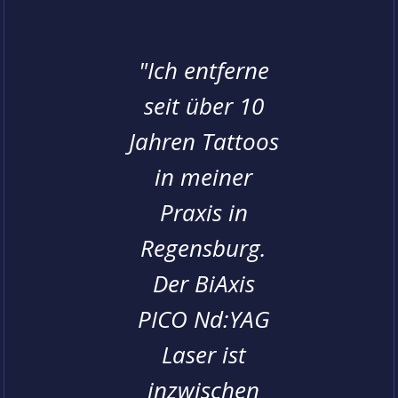
e,
"Ich entferne
le
seit über 10
Jahren Tattoos
e
in meiner
Praxis in
Regensburg.
g
Der BiAxis
PICO Nd:YAG
H
ung
Laser ist
inzwischen