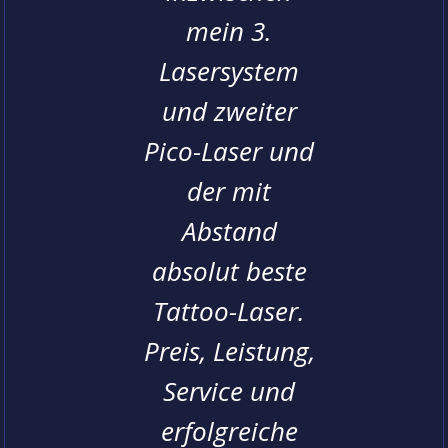
lung.
mein 3.
en
Lasersystem
NO
und zweiter
en
Pico-Laser und
L
O
der mit
t
Abstand
P
absolut beste
in
Tattoo-Laser.
T
m
Preis, Leistung,
Service und
erfolgreiche