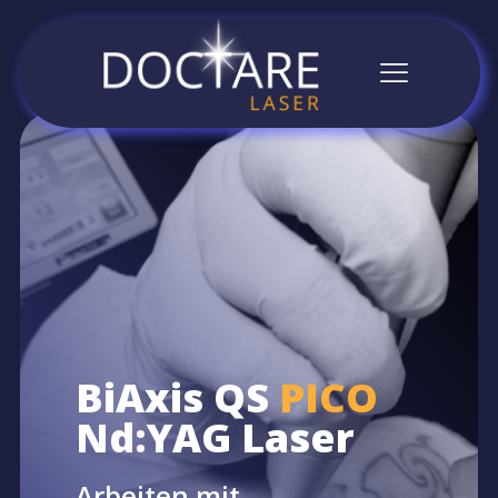
BiAxis QS
PICO
Nd:YAG Laser
Arbeiten mit