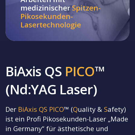
medizinischer
Spitzen-
Pikosekunden-
Lasertechnologie
BiAxis QS
PICO
™
(Nd:YAG Laser)
Der
BiAxis QS PICO
™ (
Q
uality &
S
afety)
ist ein Profi Pikosekunden-Laser „Made
in Germany“ für ästhetische und