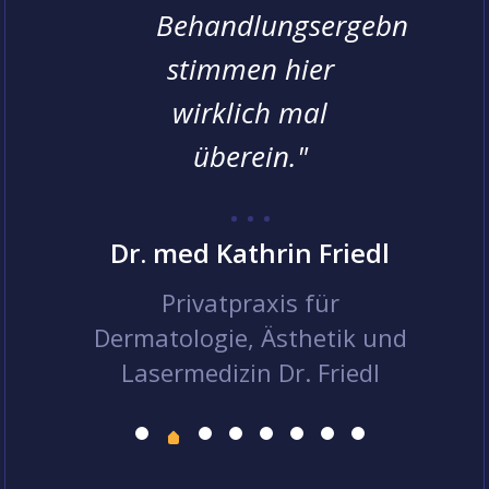
Behandlungsergebnisse
git
n
stimmen hier
M
wirklich mal
 de
áser -
überein."
k
Dr. med Kathrin Friedl
Privatpraxis für
B
Dermatologie, Ästhetik und
Lasermedizin Dr. Friedl
D