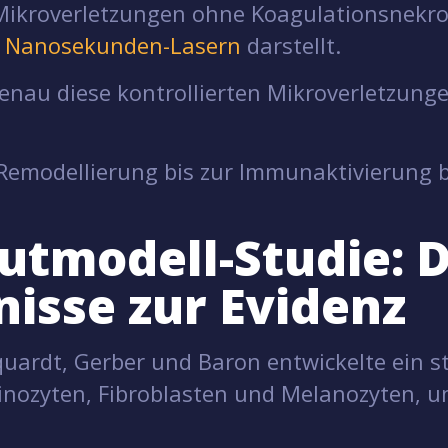
 Mikroverletzungen ohne Koagulationsnekr
n
Nanosekunden-Lasern
darstellt.
genau diese kontrollierten Mikroverletzung
modellierung bis zur Immunaktivierung bei
utmodell-Studie: 
nisse zur Evidenz
uardt, Gerber und Baron entwickelte ein s
nozyten, Fibroblasten und Melanozyten, um