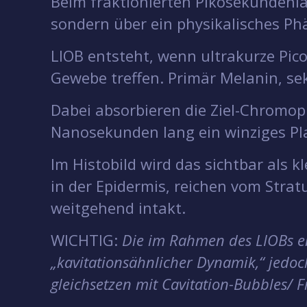
Beim fraktionierten Pikosekundenla
sondern über ein physikalisches P
LIOB entsteht, wenn ultrakurze Pic
Gewebe treffen. Primär Melanin, se
Dabei absorbieren die Ziel-Chromop
Nanosekunden lang ein winziges Pl
Im Histobild wird das sichtbar als 
in der Epidermis, reichen vom Stra
weitgehend intakt.
WICHTIG:
Die im Rahmen des LIOBs e
„kavitationsähnlicher Dynamik,“ jed
gleichsetzen mit Cavitation-Bubbles/ 