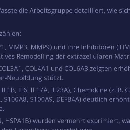
sste die Arbeitsgruppe detailliert, wie sic
zählen:
1, MMP3, MMP9) und ihre Inhibitoren (TIM
tives Remodelling der extrazellulären Matr
COL3A1, COL4A1 und COL6A3 zeigten erhöht
en-Neubildung stützt.
. IL1B, IL6, IL17A, IL23A), Chemokine (z. B
A, S100A8, S100A9, DEFB4A) deutlich erhöht
e.
, HSPA1B) wurden vermehrt exprimiert, wa
 den Laserstress gewertet wird.